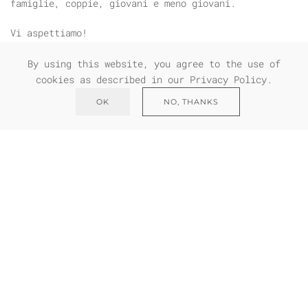
famiglie, coppie, giovani e meno giovani.
Vi aspettiamo!
By using this website, you agree to the use of
cookies as described in our Privacy Policy.
CONTATTACI PER MAIL
OK
NO, THANKS
CONTATTI
Via Privata Premazzocco,8
Prestinone di Craveggia
(VB) Italia
Telefono
+39 335 293 672
Mail
info@residencevallevigezzo.it